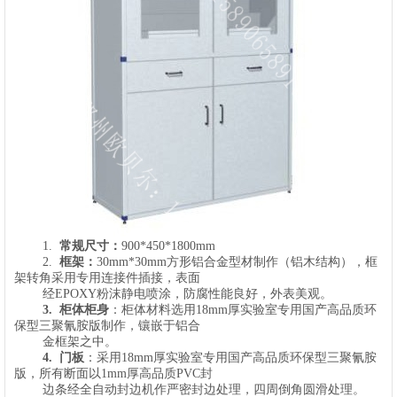
1.
常规尺寸：
900*450*1800mm
2.
框架：
30mm*30mm方形铝合金型材制作（铝木结构），框
架转角采用专用连接件插接，表面
经EPOXY粉沫静电喷涂，防腐性能良好，外表美观。
3.
柜体柜身
：
柜体材料选用18mm厚实验室专用国产高品质环
保型三聚氰胺
版
制作
，镶嵌于铝合
金框架之中。
4.
门板
：采用
18mm厚实验室专用国产高品质环保型三聚氰胺
版
，所有断面以1mm厚高品质PVC封
边条经全自动封边机作严密封边处理，四周倒角圆滑处理。