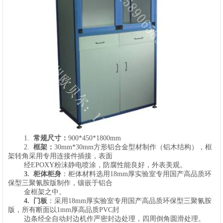
1.
常规尺寸：
900*450*1800mm
2.
框架：
30mm*30mm方形铝合金型材制作（铝木结构），框
架转角采用专用连接件插接，表面
经EPOXY粉沫静电喷涂，防腐性能良好，外表美观。
3.
柜体柜身
：
柜体材料选用18mm厚实验室专用国产高品质环
保型三聚氰胺
版
制作
，镶嵌于铝合
金框架之中。
4.
门板
：采用
18mm厚实验室专用国产高品质环保型三聚氰胺
版
，所有断面以1mm厚高品质PVC封
边条经全自动封边机作严密封边处理，四周倒角圆滑处理。