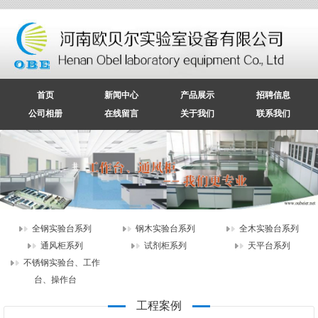
首页
新闻中心
产品展示
招聘信息
公司相册
在线留言
关于我们
联系我们
全钢实验台系列
钢木实验台系列
全木实验台系列
实验台丨操作台
通风柜系列
试剂柜系列
天平台系列
不锈钢实验台（转角）
不锈钢实验台、工作
不锈钢工作台/操作台展示
台、操作台
不锈钢操作台（单个）
不锈钢实验台（工具存放柜）
工程案例