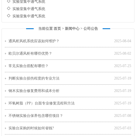
实验室集中通气系统
实验室集中通气系统
实验室集中通气系统
当前位置:
首页
>
新闻中心
>
公司公告
实验室集中通气系统
实验室集中通气系统
通风柜风机系统应该如何维护？
2025-08-04
实验室集中通气系统
欧贝尔通风柜有哪些优势？
2025-08-02
常见实验台搭配有哪些？
2025-07-25
判断实验台损伤程度的专业方法
2025-07-19
钢木实验台修复费用和成本分析
2025-07-19
环氧树脂（PP）台面专业修复流程和方法
2025-07-19
不锈钢实验台保养包含哪些项目？
2025-07-08
实验台采购的时候如何省钱?
2025-07-03