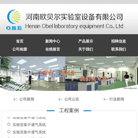
首页
新闻中心
产品展示
招聘信息
公司相册
在线留言
关于我们
联系我们
实验室集中通气系统
实验室集中通气系统
实验室集中通气系统
实验室集中通气系统
公司新闻
公司公告
行业新闻
实验室集中通气系统
实验室集中通气系统
工程案例
实验室集中通气系统
实验室集中通气系统
实验室集中通气系统
实验室集中通气系统