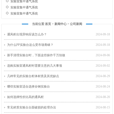
实验室集中通气系统
实验室集中通气系统
实验室集中通气系统
实验室集中通气系统
当前位置:
首页
>
新闻中心
>
公司新闻
实验室集中通气系统
通风柜出现异响应该怎么办？
2024-09-18
实验室集中通气系统
为什么PP实验台这么受市场青睐？
2024-09-18
新手清理实验台时，下面这些操作千万别做
2024-09-06
选购实验室通风柜时需要注意的几大事项
2024-09-02
几种常见的实验台柜体材质及其优缺点
2024-08-29
哪些实验室适合选择全钢实验台
2024-08-24
如何选择性价比高的通风柜
2024-08-20
常见材质实验台台面破损的处理办法
2024-08-15