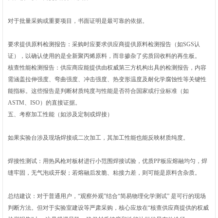
对于批量采购或重要项目，书面证明是最可靠的依据。
要求提供原料检测报告‌：采购时应要求供应商提供‌原料检测报告‌（如SGS认
证），以确认使用的是全新聚丙烯原料，而非掺杂了劣质回收料的再生板。
核查性能检测报告‌：供应商应能提供由权威第三方机构出具的检测报告，内容
需涵盖‌拉伸强度、弯曲强度、冲击强度、热变形温度及耐化学腐蚀性‌等关键性
能指标。这些报告是判断材质纯度与性能是否符合国家或行业标准（如
ASTM、ISO）的直接证据。
五、考察加工性能（如涉及定制或焊接）
如果实验台涉及现场焊接或二次加工，其加工性能也能反映材质纯度。
焊接性测试‌：用热风枪对板材进行小范围焊接试验，优质PP板应‌熔融均匀，焊
缝牢固，无气泡或开裂‌；若熔融后发脆、粘接力差，则可能是原料含杂质。
总结建议‌：对于普通用户，‌“观察外观”结合“简易物理化学测试”‌ 是可行的现场
判断方法。但对于实验室建设等严肃采购，‌核心应放在“核查供应商提供的权威