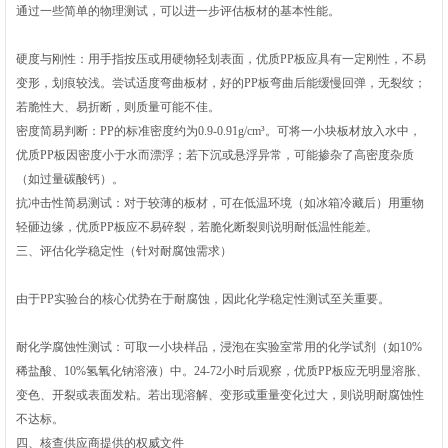
通过一些简单的物理测试，可以进一步评估板材的基本性能。
硬度与刚性‌：用手指按压或用硬物轻划表面，优质PP板应具有一定刚性，不易
变形，划痕较浅。尝试适度弯曲板材，好的PP板弯曲后能缓慢回弹，无裂纹；
若脆性大、易折断，则质量可能不佳。
密度简易判断‌：PP的标准密度约为0.9-0.91g/cm³。可将一小块板材放入水中，
优质PP板因密度小于水而‌漂浮‌；若下沉或悬浮异常，可能掺杂了高密度杂质
（如过量碳酸钙）。
抗冲击性简易测试‌：对于较薄的板材，可在低温环境（如冰箱冷藏后）用重物
轻砸边缘，优质PP板应不易碎裂，若脆化断裂则说明耐低温性能差。
三、评估化学稳定性（针对耐腐蚀需求）
由于PP实验台的核心优势在于耐腐蚀，因此化学稳定性测试至关重要。
耐化学腐蚀性测试‌：可取一小块样品，浸泡在实验室常用的化学试剂（如10%
稀盐酸、10%氢氧化钠溶液）中。24-72小时后观察，优质PP板应‌无明显溶胀、
变色、开裂或表面发粘‌。若出现溶解、变形或重量变化过大，则说明耐腐蚀性
不达标。
四、核查供应商提供的权威文件