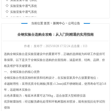
实验室集中通气系统
实验室集中通气系统
实验室集中通气系统
实验室集中通气系统
当前位置:
首页
>
新闻中心
>
公司公告
实验室集中通气系统
实验室集中通气系统
全钢实验台选购全攻略：从入门到精通的实用指南
实验室集中通气系统
实验室集中通气系统
作者： 发布于：2025/10/28 17:52:24 点击量：
113
实验室集中通气系统
选购全钢实验台是实验室建设中的重要环节，正确的选择能为科研工作提供可
实验室集中通气系统
靠保障。以下是关于全钢实验台选购的全面指南，涵盖材质、结构、品牌、价
实验室集中通气系统
格及维护等关键要素。
实验室集中通气系统
一、全钢实验台的核心优势
实验室集中通气系统
全钢实验台凭借其独特材质和结构设计，在实验室家具中占据重要地位：
卓越耐用性‌：采用优质冷轧钢板(厚度≥1.2mm)或不锈钢制成，使用寿命可达5-8
年，远超钢木实验台‌
出色承重能力‌：每延米承重可达700kg，适合放置大型精密仪器‌
优异耐腐蚀性‌：经过酸洗磷化处理和环氧树脂粉末喷涂，能有效抵抗化学试剂
侵蚀‌