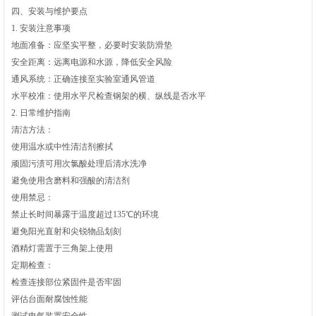
四、安装与维护要点
1. 安装注意事项
地面准备‌：应坚实平整，必要时安装防滑垫
安全距离‌：远离电源和水源，降低安全风险
通风系统‌：正确连接至实验室通风管道‌
水平校准‌：使用水平尺检查钢架的横、纵线是否水平‌
2. 日常维护指南
清洁方法‌：
使用温水或中性清洁剂擦拭
顽固污渍可用次氯酸处理后清水洗净
避免使用含磨料和强酸的清洁剂‌
使用禁忌‌：
禁止长时间暴露于温度超过135℃的环境
避免阳光直射和尖锐物品划刻
酒精灯需置于三角架上使用‌
定期检查‌：
检查连接部位紧固件是否牢固
评估台面耐腐蚀性能
测试电气装置安全性‌