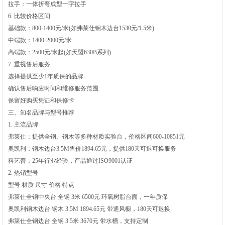
拉手‌：一体折弯成型一字拉手‌
6. 比较价格区间
基础款‌：800-1400元/米(如弗莱仕钢木边台1530元/1.5米)
中端款‌：1400-2000元/米
高端款‌：2500元/米起(如天盟630B系列)‌
7. 重视售后服务
选择提供至少1年质保的品牌
确认售后响应时间和维修服务范围
保留好购买凭证和保修卡‌
三、知名品牌与型号推荐
1. 主流品牌
弗莱仕‌：提供全钢、钢木等多种材质实验台，价格区间600-10851元
奥凯利‌：钢木边台3.5M售价1894.65元，提供180天可退可换服务
科艺普‌：25年行业经验，产品通过ISO9001认证‌
2. 热销型号
型号 材质 尺寸 价格 特点
弗莱仕全钢中央台 全钢 3米 6500元 环氧树脂台面，一年质保
奥凯利钢木边台 钢木 3.5M 1894.65元 带通风橱，180天可退换
弗莱仕全钢边台 全钢 3.5米 3670元 带水槽，支持定制‌