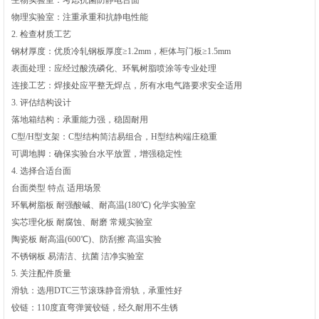
物理实验室‌：注重承重和抗静电性能‌
2. 检查材质工艺
钢材厚度‌：优质冷轧钢板厚度≥1.2mm，柜体与门板≥1.5mm
表面处理‌：应经过酸洗磷化、环氧树脂喷涂等专业处理‌
连接工艺‌：焊接处应平整无焊点，所有水电气路要求安全适用‌
3. 评估结构设计
落地箱结构‌：承重能力强，稳固耐用
C型/H型支架‌：C型结构简洁易组合，H型结构端庄稳重
可调地脚‌：确保实验台水平放置，增强稳定性‌
4. 选择合适台面
台面类型 特点 适用场景
环氧树脂板 耐强酸碱、耐高温(180℃) 化学实验室
实芯理化板 耐腐蚀、耐磨 常规实验室
陶瓷板 耐高温(600℃)、防刮擦 高温实验
不锈钢板 易清洁、抗菌 洁净实验室‌
5. 关注配件质量
滑轨‌：选用DTC三节滚珠静音滑轨，承重性好
铰链‌：110度直弯弹簧铰链，经久耐用不生锈