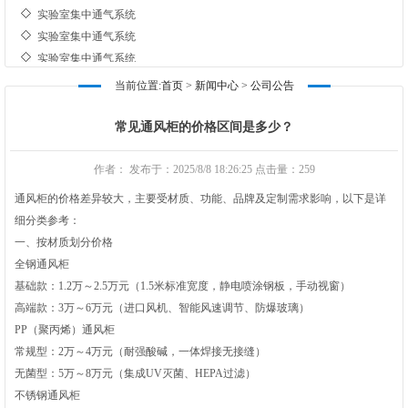
实验室集中通气系统
实验室集中通气系统
实验室集中通气系统
实验室集中通气系统
当前位置:
首页
>
新闻中心
>
公司公告
实验室集中通气系统
实验室集中通气系统
常见通风柜的价格区间是多少？
实验室集中通气系统
实验室集中通气系统
作者： 发布于：2025/8/8 18:26:25 点击量：
259
实验室集中通气系统
通风柜的价格差异较大，主要受材质、功能、品牌及定制需求影响，以下是详
实验室集中通气系统
细分类参考：
一、按材质划分价格‌
全钢通风柜‌
基础款‌：1.2万～2.5万元（1.5米标准宽度，静电喷涂钢板，手动视窗）
高端款‌：3万～6万元（进口风机、智能风速调节、防爆玻璃）
PP（聚丙烯）通风柜‌
常规型‌：2万～4万元（耐强酸碱，一体焊接无接缝）
无菌型‌：5万～8万元（集成UV灭菌、HEPA过滤）
不锈钢通风柜‌