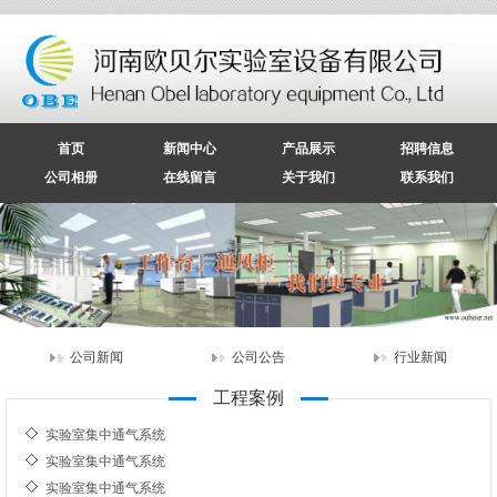
首页
新闻中心
产品展示
招聘信息
公司相册
在线留言
关于我们
联系我们
公司新闻
公司公告
行业新闻
工程案例
实验室集中通气系统
实验室集中通气系统
实验室集中通气系统